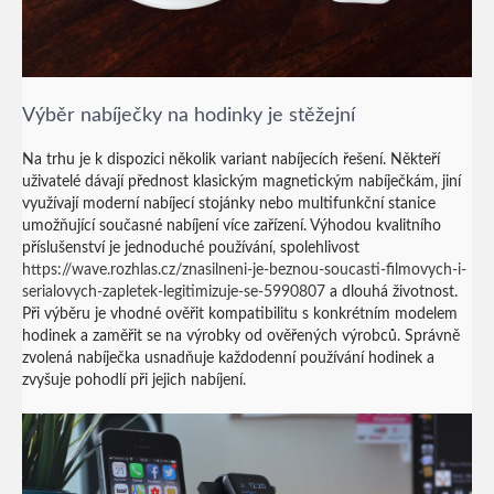
Výběr nabíječky na hodinky je stěžejní
Na trhu je k dispozici několik variant nabíjecích řešení. Někteří
uživatelé dávají přednost klasickým magnetickým nabíječkám, jiní
využívají moderní nabíjecí stojánky nebo multifunkční stanice
umožňující současné nabíjení více zařízení. Výhodou kvalitního
příslušenství je jednoduché používání, spolehlivost
https://wave.rozhlas.cz/znasilneni-je-beznou-soucasti-filmovych-i-
serialovych-zapletek-legitimizuje-se-5990807
a dlouhá životnost.
Při výběru je vhodné ověřit kompatibilitu s konkrétním modelem
hodinek a zaměřit se na výrobky od ověřených výrobců. Správně
zvolená nabíječka usnadňuje každodenní používání hodinek a
zvyšuje pohodlí při jejich nabíjení.