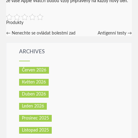
že vaše Apple Watch budou vždy připraveny na každý nový den.
Produkty
Post
←
Nenechte se ovládat bolestmi zad
Antigenní testy
→
navigation
ARCHIVES
Červen 2026
Květen 2026
Duben 2026
Leden 2026
Prosinec 2025
Listopad 2025