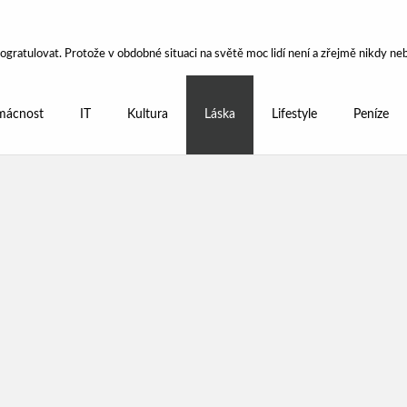
gratulovat. Protože v obdobné situaci na světě moc lidí není a zřejmě nikdy ne
ácnost
IT
Kultura
Láska
Lifestyle
Peníze