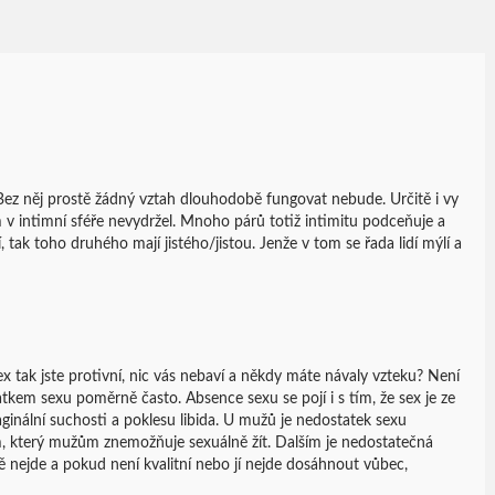
Bez něj prostě žádný vztah dlouhodobě fungovat nebude. Určitě i vy
 v intimní sféře nevydržel. Mnoho párů totiž intimitu podceňuje a
 tak toho druhého mají jistého/jistou. Jenže v tom se řada lidí mýlí a
ex tak jste protivní, nic vás nebaví a někdy máte návaly vzteku? Není
atkem sexu poměrně často. Absence sexu se pojí i s tím, že sex je ze
ginální suchosti a poklesu libida. U mužů je nedostatek sexu
m, který mužům znemožňuje sexuálně žít. Dalším je nedostatečná
tě nejde a pokud není kvalitní nebo jí nejde dosáhnout vůbec,