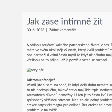
Jak zase intimně žít
30. 6. 2023
|
Žádné komentáře
Nedílnou součástí každého partnerského života je sex. 
máte ve svém okolí nějaký vztah, který kvůli problémům
oba partneři si velmi často myslí že když už někoho mají,
většinou na to přijdou až je pozdě a vztah se rozpadl.
Jak tomu předejít?
Všimli jste si sami na sobě, že když delší dobu nemáte s
to nic neobvyklého, takové stavy mají lidé trpící nedost
zdravotních důvodů nemožný. U žen je to často kvůli va
způsobený většinou stresem. Není to ale jediný problé
erekce
https://kamagra-pro.online/
. Bez erekce to pros
problém je na světě.