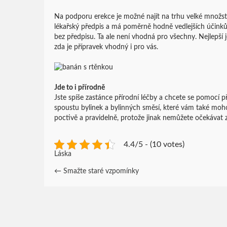
Na podporu erekce je možné najít na trhu velké množství
lékařský předpis a má poměrně hodně vedlejších účinků
bez předpisu. Ta ale není vhodná pro všechny. Nejlepší 
zda je přípravek vhodný i pro vás.
Jde to i přírodně
Jste spíše zastánce přírodní léčby a chcete se pomocí p
spoustu bylinek a bylinných směsí, které vám také moh
poctivě a pravidelně, protože jinak nemůžete očekávat z
4.4/5 - (10 votes)
Láska
Post
←
Smažte staré vzpomínky
navigation