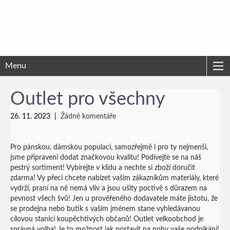
Menu
Outlet pro všechny
26. 11. 2023
|
Žádné komentáře
Pro pánskou, dámskou populaci, samozřejmě i pro ty nejmenší,
jsme připraveni dodat značkovou kvalitu! Podívejte se na náš
pestrý sortiment! Vybírejte v klidu a nechte si zboží doručit
zdarma! Vy přeci chcete nabízet vašim zákazníkům materiály, které
vydrží, praní na ně nemá vliv a jsou ušity poctivě s důrazem na
pevnost všech švů! Jen u prověřeného dodavatele máte jistotu, že
se prodejna nebo butik s vaším jménem stane vyhledávanou
cílovou stanicí koupěchtivých občanů!
Outlet velkoobchod
je
správná volba! Je to možnost jak postavit na nohy vaše podnikání!