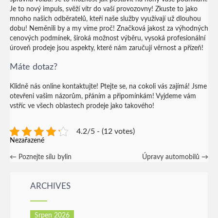
Je to nový impuls, svěží vítr do vaší provozovny! Zkuste to jako
mnoho našich odběratelů, kteří naše služby využívají už dlouhou
dobu! Neměnili by a my víme proč! Značková jakost za výhodných
cenových podmínek, široká možnost výběru, vysoká profesionální
úroveň prodeje jsou aspekty, které nám zaručují věrnost a přízeň!
Máte dotaz?
Klidně nás online kontaktujte! Ptejte se, na cokoli vás zajímá! Jsme
otevřeni vašim názorům, přáním a připomínkám! Vyjdeme vám
vstříc ve všech oblastech prodeje jako takového!
4.2/5 - (12 votes)
Nezařazené
Post
←
Poznejte sílu bylin
Úpravy automobilů
→
navigation
ARCHIVES
Srpen 2026