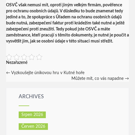
OSVČ však nemusí mít, oproti jiným velkým firmám, pověřence
pro ochranu osobních údajů. V důsledku to bude znamenat tedy
jediné a to, že spolupráce s Úřadem na ochranu osobních údajů
bude nutná, zabezpečení faktur proti krádežím také nutné a ještě
zabezpečení proti zneužití. Tedy pokud jste OSVČ a máte
zaměstnance, kteří pracují s těmito dokumenty, je nutné je poučit a
vysvětlit jim, jak se osobní údaje v této situaci musí střežit.
Nezařazené
Post
←
Vyzkoušejte únikovou hru v Kutné hoře
Můžete mít, co vás napadne
→
navigation
ARCHIVES
Srpen 2026
Červen 2026