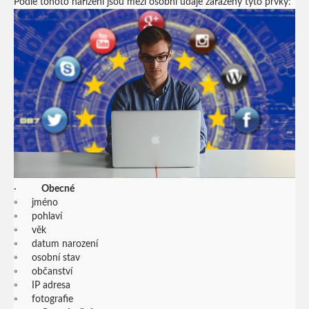
Podle tohoto nařízení jsou mezi osobní údaje zařazeny tyto prvky:
·
Obecné
◦ jméno
◦ pohlaví
◦ věk
◦ datum narození
◦ osobní stav
◦ občanství
◦ IP adresa
◦ fotografie