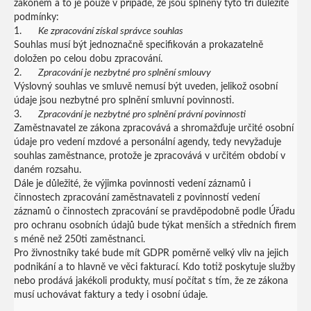
zákonem a to je pouze v případě, že jsou splněny tyto tři důležité
podmínky:
1.
Ke zpracování získal správce souhlas
Souhlas musí být jednoznačně specifikován a prokazatelně
doložen po celou dobu zpracování.
2.
Zpracování je nezbytné pro splnění smlouvy
Výslovný souhlas ve smluvě nemusí být uveden, jelikož osobní
údaje jsou nezbytné pro splnění smluvní povinnosti.
3.
Zpracování je nezbytné pro splnění právní povinnosti
Zaměstnavatel ze zákona zpracovává a shromažďuje určité osobní
údaje pro vedení mzdové a personální agendy, tedy nevyžaduje
souhlas zaměstnance, protože je zpracovává v určitém období v
daném rozsahu.
Dále je důležité, že výjimka povinnosti vedení záznamů i
činnostech zpracování zaměstnavateli z povinností vedení
záznamů o činnostech zpracování se pravděpodobně podle Úřadu
pro ochranu osobních údajů bude týkat menších a středních firem
s méně než 250ti zaměstnanci.
Pro živnostníky také bude mít GDPR poměrně velký vliv na jejich
podnikání a to hlavně ve věci fakturací. Kdo totiž poskytuje služby
nebo prodává jakékoli produkty, musí počítat s tím, že ze zákona
musí uchovávat faktury a tedy i osobní údaje.