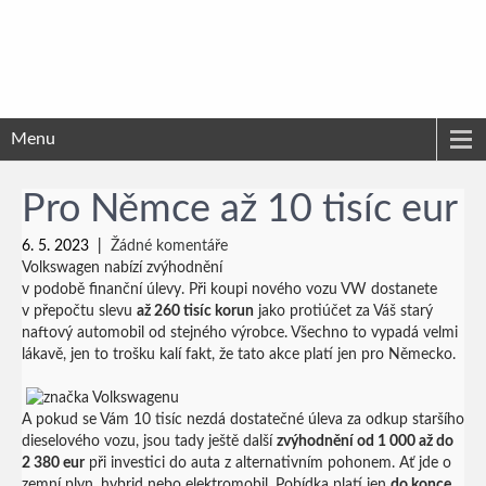
Menu
Pro Němce až 10 tisíc eur
6. 5. 2023
|
Žádné komentáře
Volkswagen nabízí zvýhodnění
v podobě finanční úlevy. Při koupi nového vozu VW dostanete
v přepočtu slevu
až 260 tisíc korun
jako protiúčet za Váš starý
naftový automobil od stejného výrobce. Všechno to vypadá velmi
lákavě, jen to trošku kalí fakt, že tato akce platí jen pro Německo.
A pokud se Vám 10 tisíc nezdá dostatečné úleva za odkup staršího
dieselového vozu, jsou tady ještě další
zvýhodnění od 1 000 až do
2 380 eur
při investici do auta z alternativním pohonem. Ať jde o
zemní plyn, hybrid nebo elektromobil. Pobídka platí jen
do konce