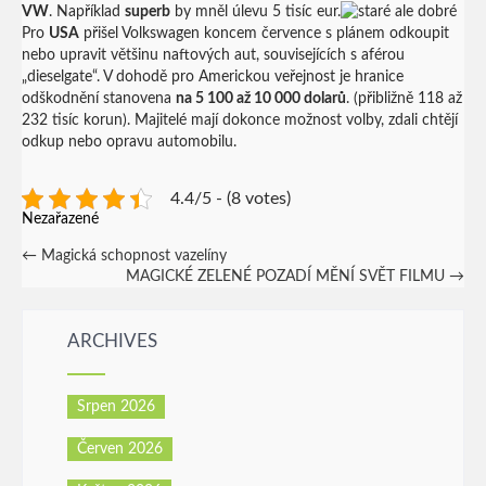
VW
. Například
superb
by mněl úlevu 5 tisíc eur.
Pro
USA
přišel Volkswagen koncem července s plánem odkoupit
nebo upravit většinu naftových aut, souvisejících s aférou
„dieselgate“. V dohodě pro Americkou veřejnost je hranice
odškodnění stanovena
na 5 100 až 10 000 dolarů
. (přibližně 118 až
232 tisíc korun). Majitelé mají dokonce možnost volby, zdali chtějí
odkup nebo opravu automobilu.
4.4/5 - (8 votes)
Nezařazené
Post
←
Magická schopnost vazelíny
MAGICKÉ ZELENÉ POZADÍ MĚNÍ SVĚT FILMU
→
navigation
ARCHIVES
Srpen 2026
Červen 2026