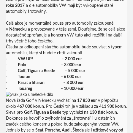
roku 2017
a dle automobilky VW mají být vykoupené staré
automobily šrotovány.
Celá akce je momentálně pouze pro automobily zakoupené
v
Německu
a provozované v téže zemi. Doufejme, že se celá akce
dostatečně zprofanuje a koncern VW tuto akci rozšířit i na další
trhy včetně toho českého.
Částka za odkoupení starého automobilu bude souviset s typem
automobilu, který si budete chtít zakoupit.
·
VW UP! – 2 000 eur
·
Polo – 3 000 eur
·
Golf, Tiguan a Beetle – 5 000 eur
·
Touran – 6 000 eur
·
Pasat a Sharan – 8 000 eur
·
Touareg – 10 000 eur
Nová řada Golf v Německu vychází na
17 850 eur
v přepočtu
okolo
467 000 korun
. Pro Český trh je v základu za
411 900 korun
.
Sleva pro
Golf, Tiguan a Beetle
typ vychází na
130 tisíc korun
.
Dokonce se hovoří o zvýhodnění za „
šrotovné
“ i u ostatních
značek celého koncernu pokud bude zakoupeným vozem VW.
Jednalo by se o
Seat, Porsche, Audi, Škoda
ale i
užitkové vozy od