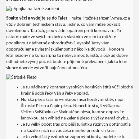
Sbalte věci a vydejte se do Tater
– máte-li
tažné zařízení Amsa.cz
a
vůz v dobrém technickém stavu, jediné, co vám může pokazit
dovolenou v Tatrách, jsou vládní opatření proti koronaviru. To
ostatní máte ve svých rukách a s vlastním vozem tu můžete
podniknout nádherné dobrodružství. Vysoké Tatry vám
doporučujeme z vlastní zkušenosti z několika důvodů – koncem
letní sezóny na konci srpna tu nebývá moc turistů, a pokud dobře
odhadnete vývoj počasí, budete příjemně překvapeni, jak tu letní
slunce dovede vytvořit báječnou atmosféru.
Je tu nádherný kontrast vysokých horských štítů vůči ploché
krajině údolí řeky Váh a řeky Poprad.
Horská plesa krásně vyniknou mezi horskými štíty, např.
Štrbské Pleso a Capie pleso. Nenechte si ujít výšlap na
Velkou Svišťovku ze Skalnatého plesa, kam se dopravíte
lanovkou, ten výhled na Zelené pleso z výšky nemá chybu.
Je tu velký počet tras pro pěší turistiku různých obtížností a
na každé z nich na vás čeká mnoho přírodních krás.
Je tu velmi čistý vzduch se zápornými ionty, budete se tu