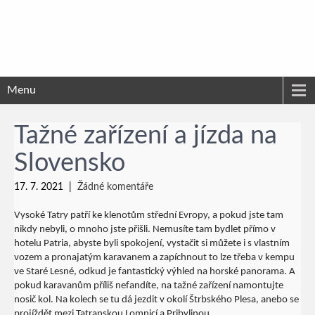
Menu
Tažné zařízení a jízda na
Slovensko
17. 7. 2021
|
Žádné komentáře
Vysoké Tatry patří ke klenotům střední Evropy, a pokud jste tam
nikdy nebyli, o mnoho jste přišli. Nemusíte tam bydlet přímo v
hotelu Patria, abyste byli spokojení, vystačit si můžete i s vlastním
vozem a pronajatým karavanem a zapíchnout to lze třeba v kempu
ve Staré Lesné, odkud je fantastický výhled na horské panorama. A
pokud karavanům příliš nefandíte, na tažné zařízení namontujte
nosič kol. Na kolech se tu dá jezdit v okolí Štrbského Plesa, anebo se
projíždět mezi Tatranskou Lomnicí a Pribylinou.