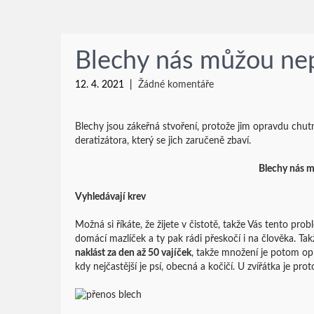
Blechy nás můžou nep
12. 4. 2021
|
Žádné komentáře
Blechy jsou zákeřná stvoření, protože jim opravdu chutná
deratizátora, který se jich zaručeně zbaví.
Blechy nás m
Vyhledávají krev
Možná si říkáte, že žijete v čistotě, takže Vás tento 
domácí mazlíček a ty pak rádi přeskočí i na člověka. T
naklást za den až 50 vajíček
, takže množení je potom op
kdy nejčastější je psí, obecná a kočičí. U zvířátka je p