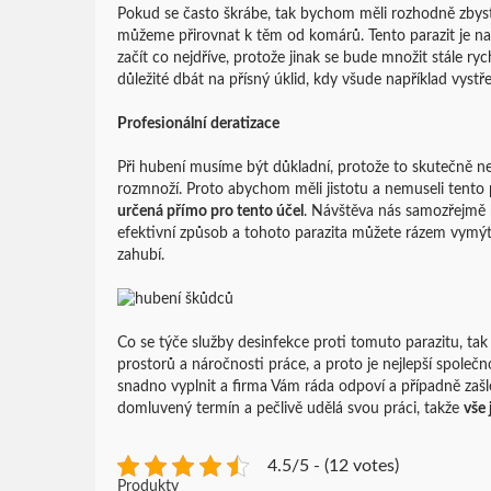
Pokud se často škrábe, tak bychom měli rozhodně zbys
můžeme přirovnat k těm od komárů. Tento parazit je 
začít co nejdříve, protože jinak se bude množit stále r
důležité dbát na přísný úklid, kdy všude například vyst
Profesionální deratizace
Při hubení musíme být důkladní, protože to skutečně nen
rozmnoží. Proto abychom měli jistotu a nemuseli tento 
určená přímo pro tento účel
. Návštěva nás samozřejmě 
efektivní způsob a tohoto parazita můžete rázem vymýti
zahubí.
Co se týče služby desinfekce proti tomuto parazitu, tak
prostorů a náročnosti práce, a proto je nejlepší spole
snadno vyplnit a firma Vám ráda odpoví a případně zašl
domluvený termín a pečlivě udělá svou práci, takže
vše 
4.5/5 - (12 votes)
Produkty