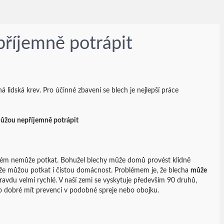
říjemně potrápit
 lidská krev. Pro účinné zbavení se blech je nejlepší práce
ůžou nepříjemně potrápit
problém nemůže potkat. Bohužel blechy může domů provést klidně
akže můžou potkat i čistou domácnost. Problémem je, že blecha
může
ravdu velmi rychlé. V naší zemi se vyskytuje především 90 druhů,
roto dobré mít prevenci v podobné spreje nebo obojku.